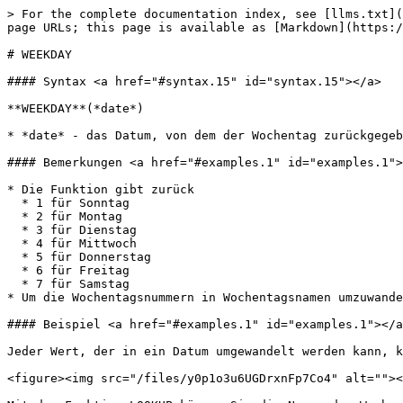
> For the complete documentation index, see [llms.txt](
page URLs; this page is available as [Markdown](https:/
# WEEKDAY

#### Syntax <a href="#syntax.15" id="syntax.15"></a>

**WEEKDAY**(*date*)

* *date* - das Datum, von dem der Wochentag zurückgegeb
#### Bemerkungen <a href="#examples.1" id="examples.1">
* Die Funktion gibt zurück

  * 1 für Sonntag

  * 2 für Montag

  * 3 für Dienstag

  * 4 für Mittwoch

  * 5 für Donnerstag

  * 6 für Freitag

  * 7 für Samstag

* Um die Wochentagsnummern in Wochentagsnamen umzuwande
#### Beispiel <a href="#examples.1" id="examples.1"></a
Jeder Wert, der in ein Datum umgewandelt werden kann, k
<figure><img src="/files/y0p1o3u6UGDrxnFp7Co4" alt=""><