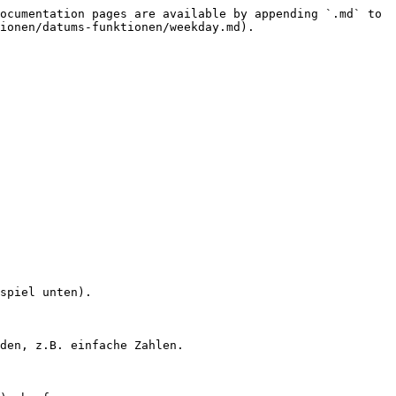
ocumentation pages are available by appending `.md` to 
ionen/datums-funktionen/weekday.md).

spiel unten).

den, z.B. einfache Zahlen.
