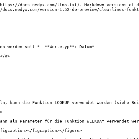
https://docs.nedyx.com/llms.txt). Markdown versions of d
/docs.nedyx.com/version-1.52-de-preview/clearlines-funkt
en werden soll *- **Wertetyp**: Datum*

</a>

ln, kann die Funktion LOOKUP verwendet werden (siehe Bei
>

ann als Parameter für die Funktion WEEKDAY verwendet wer
figcaption></figcaption></figure>
