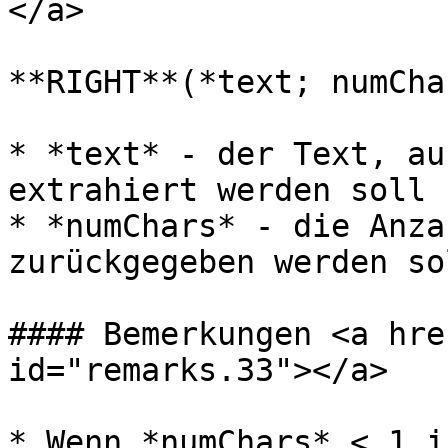
</a>

**RIGHT**(*text; numChar
* *text* - der Text, au
extrahiert werden soll 
* *numChars* - die Anza
zurückgegeben werden so
#### Bemerkungen <a hre
id="remarks.33"></a>

* Wenn *numChars* < 1 i