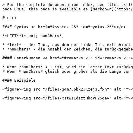
> For the complete documentation index, see [llms.txt](
page URLs; this page is available as [Markdown](https:/
# LEFT

#### Syntax <a href="#syntax.25" id="syntax.25"></a>

**LEFT**(*text; numChars*)

* *text* - der Text, aus dem der linke Teil extrahiert 
* *numChars* - die Anzahl der Zeichen, die zurückgegebe
#### Bemerkungen <a href="#remarks.21" id="remarks.21">
* Wenn *numChars* < 1 ist, wird ein leerer Text zurückg
* Wenn *numChars* gleich oder größer als die Länge von 
#### Beispiele

<figure><img src="/files/g4m7JpbkZJKzej3EfxnY" alt=""><