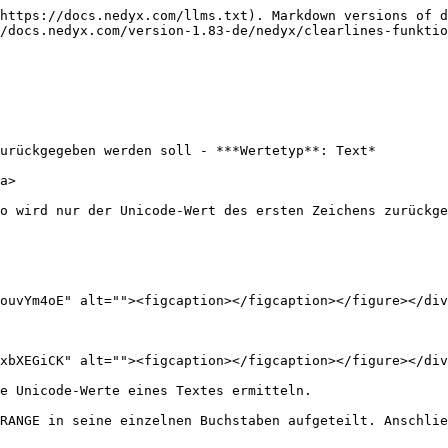
https://docs.nedyx.com/llms.txt). Markdown versions of d
/docs.nedyx.com/version-1.83-de/nedyx/clearlines-funktio
urückgegeben werden soll - ***Wertetyp**: Text*

a>

o wird nur der Unicode-Wert des ersten Zeichens zurückge
ouvYm4oE" alt=""><figcaption></figcaption></figure></div
xbXEGiCK" alt=""><figcaption></figcaption></figure></div
e Unicode-Werte eines Textes ermitteln.

RANGE in seine einzelnen Buchstaben aufgeteilt. Anschlie