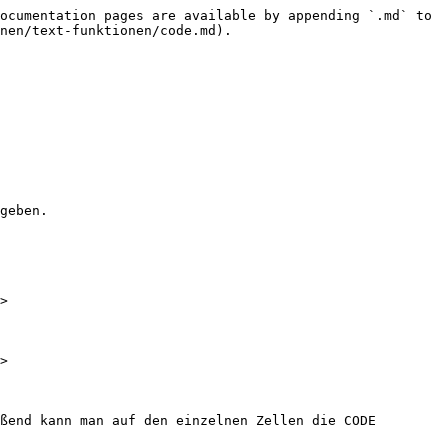
ocumentation pages are available by appending `.md` to 
nen/text-funktionen/code.md).

geben.

>

>

ßend kann man auf den einzelnen Zellen die CODE 