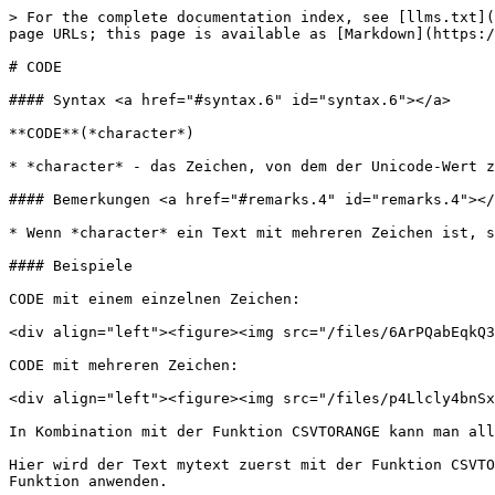
> For the complete documentation index, see [llms.txt](
page URLs; this page is available as [Markdown](https:/
# CODE

#### Syntax <a href="#syntax.6" id="syntax.6"></a>

**CODE**(*character*)

* *character* - das Zeichen, von dem der Unicode-Wert z
#### Bemerkungen <a href="#remarks.4" id="remarks.4"></
* Wenn *character* ein Text mit mehreren Zeichen ist, s
#### Beispiele

CODE mit einem einzelnen Zeichen:

<div align="left"><figure><img src="/files/6ArPQabEqkQ3
CODE mit mehreren Zeichen:

<div align="left"><figure><img src="/files/p4Llcly4bnSx
In Kombination mit der Funktion CSVTORANGE kann man all
Hier wird der Text mytext zuerst mit der Funktion CSVTO
Funktion anwenden.
