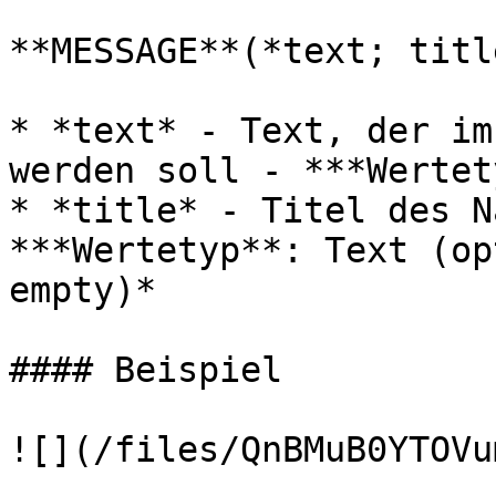
**MESSAGE**(*text; title
* *text* - Text, der im
werden soll - ***Wertet
* *title* - Titel des N
***Wertetyp**: Text (op
empty)*

#### Beispiel

![](/files/QnBMuB0YTOVu