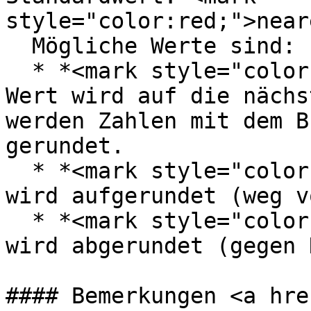
style="color:red;">near
  Mögliche Werte sind:

  * *<mark style="color:red;">nearest</mark>* - 
Wert wird auf die nächs
werden Zahlen mit dem B
gerundet.

  * *<mark style="color:red;">up</mark>* - Wert 
wird aufgerundet (weg v
  * *<mark style="color:red;">down</mark>* - Wert 
wird abgerundet (gegen 
#### Bemerkungen <a hre