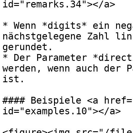
id="remarks.34"></a>

* Wenn *digits* ein neg
nächstgelegene Zahl lin
gerundet.

* Der Parameter *direct
werden, wenn auch der P
ist.

#### Beispiele <a href=
id="examples.10"></a>

<figure><img src="/file