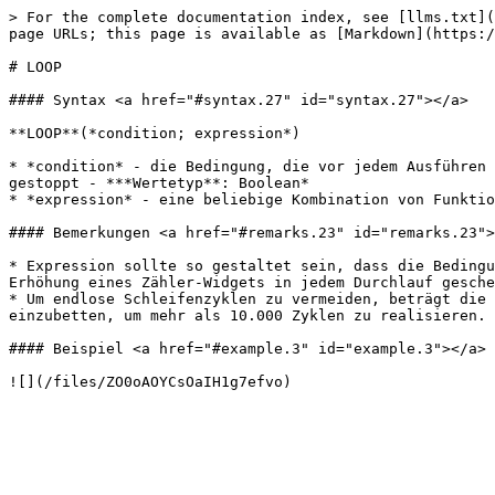
> For the complete documentation index, see [llms.txt](
page URLs; this page is available as [Markdown](https:/
# LOOP

#### Syntax <a href="#syntax.27" id="syntax.27"></a>

**LOOP**(*condition; expression*)

* *condition* - die Bedingung, die vor jedem Ausführen 
gestoppt - ***Wertetyp**: Boolean*

* *expression* - eine beliebige Kombination von Funktio
#### Bemerkungen <a href="#remarks.23" id="remarks.23">
* Expression sollte so gestaltet sein, dass die Bedingu
Erhöhung eines Zähler-Widgets in jedem Durchlauf gesche
* Um endlose Schleifenzyklen zu vermeiden, beträgt die 
einzubetten, um mehr als 10.000 Zyklen zu realisieren. 
#### Beispiel <a href="#example.3" id="example.3"></a>
