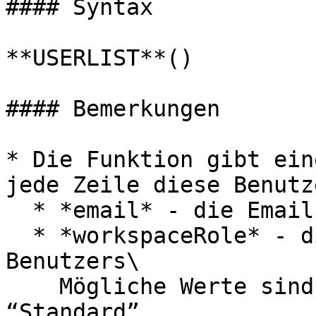
#### Syntax

**USERLIST**()

#### Bemerkungen

* Die Funktion gibt ein
jede Zeile diese Benutz
  * *email* - die Email-Adresse des Benutzers

  * *workspaceRole* - die Workspace-Rolle des 
Benutzers\

    Mögliche Werte sind: “Admin”, “Contributor”, 
“Standard”
