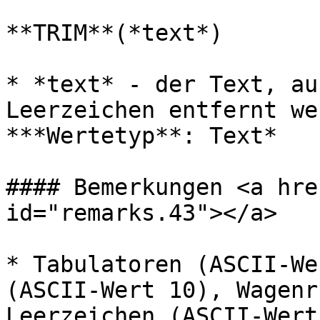
**TRIM**(*text*)

* *text* - der Text, au
Leerzeichen entfernt we
***Wertetyp**: Text*

#### Bemerkungen <a hre
id="remarks.43"></a>

* Tabulatoren (ASCII-We
(ASCII-Wert 10), Wagenr
Leerzeichen (ASCII-Wert