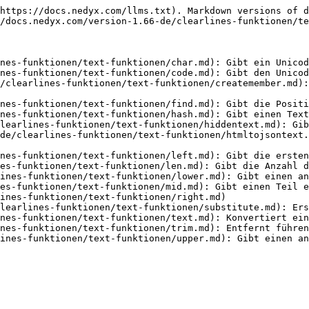
https://docs.nedyx.com/llms.txt). Markdown versions of d
/docs.nedyx.com/version-1.66-de/clearlines-funktionen/te
nes-funktionen/text-funktionen/char.md): Gibt ein Unicod
nes-funktionen/text-funktionen/code.md): Gibt den Unicod
/clearlines-funktionen/text-funktionen/createmember.md):
nes-funktionen/text-funktionen/find.md): Gibt die Positi
nes-funktionen/text-funktionen/hash.md): Gibt einen Text
learlines-funktionen/text-funktionen/hiddentext.md): Gib
de/clearlines-funktionen/text-funktionen/htmltojsontext.
nes-funktionen/text-funktionen/left.md): Gibt die ersten
es-funktionen/text-funktionen/len.md): Gibt die Anzahl d
ines-funktionen/text-funktionen/lower.md): Gibt einen an
es-funktionen/text-funktionen/mid.md): Gibt einen Teil e
ines-funktionen/text-funktionen/right.md)

learlines-funktionen/text-funktionen/substitute.md): Ers
nes-funktionen/text-funktionen/text.md): Konvertiert ein
nes-funktionen/text-funktionen/trim.md): Entfernt führen