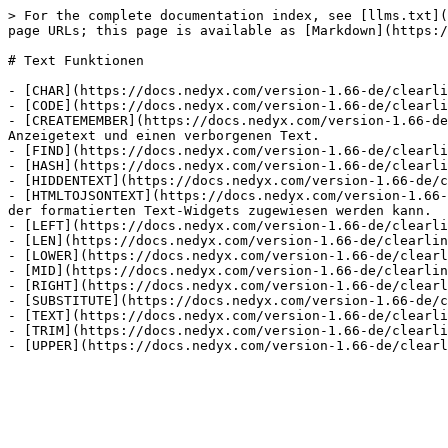
> For the complete documentation index, see [llms.txt](
page URLs; this page is available as [Markdown](https:/
# Text Funktionen

- [CHAR](https://docs.nedyx.com/version-1.66-de/clearli
- [CODE](https://docs.nedyx.com/version-1.66-de/clearli
- [CREATEMEMBER](https://docs.nedyx.com/version-1.66-de
Anzeigetext und einen verborgenen Text.

- [FIND](https://docs.nedyx.com/version-1.66-de/clearli
- [HASH](https://docs.nedyx.com/version-1.66-de/clearli
- [HIDDENTEXT](https://docs.nedyx.com/version-1.66-de/c
- [HTMLTOJSONTEXT](https://docs.nedyx.com/version-1.66-
der formatierten Text-Widgets zugewiesen werden kann.

- [LEFT](https://docs.nedyx.com/version-1.66-de/clearli
- [LEN](https://docs.nedyx.com/version-1.66-de/clearlin
- [LOWER](https://docs.nedyx.com/version-1.66-de/clearl
- [MID](https://docs.nedyx.com/version-1.66-de/clearlin
- [RIGHT](https://docs.nedyx.com/version-1.66-de/clearl
- [SUBSTITUTE](https://docs.nedyx.com/version-1.66-de/c
- [TEXT](https://docs.nedyx.com/version-1.66-de/clearli
- [TRIM](https://docs.nedyx.com/version-1.66-de/clearli