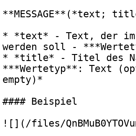
**MESSAGE**(*text; title
* *text* - Text, der im
werden soll - ***Wertet
* *title* - Titel des N
***Wertetyp**: Text (op
empty)*

#### Beispiel

![](/files/QnBMuB0YTOVu