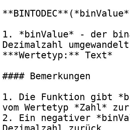
**BINTODEC**(*binValue*)
1. *binValue* - der bin
Dezimalzahl umgewandelt
***Wertetyp:** Text*

#### Bemerkungen

1. Die Funktion gibt *b
vom Wertetyp *Zahl* zurü
2. Ein negativer *binVa
Dezimalzahl zurück.
