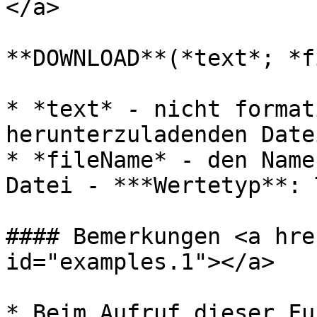
</a>

**DOWNLOAD**(*text*; *f
* *text* - nicht format
herunterzuladenden Date
* *fileName* - den Name
Datei - ***Wertetyp**: 
#### Bemerkungen <a hre
id="examples.1"></a>

* Beim Aufruf dieser Fu