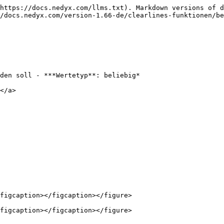
https://docs.nedyx.com/llms.txt). Markdown versions of d
/docs.nedyx.com/version-1.66-de/clearlines-funktionen/be
den soll - ***Wertetyp**: beliebig*

</a>

figcaption></figcaption></figure>
