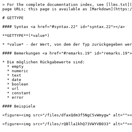
> For the complete documentation index, see [llms.txt](
page URLs; this page is available as [Markdown](https:/
# GETTYPE

#### Syntax <a href="#syntax.22" id="syntax.22"></a>

**GETTYPE**(*value*)

* *value* - der Wert, von dem der Typ zurückgegeben wer
#### Bemerkungen <a href="#remarks.19" id="remarks.19">
* Die möglichen Rückgabewerte sind:

  * empty

  * numeric

  * text

  * date

  * boolean

  * url

  * constant

  * error

#### Beispiele

<figure><img src="/files/dfaxQdm3f5NgC5vWmygw" alt=""><