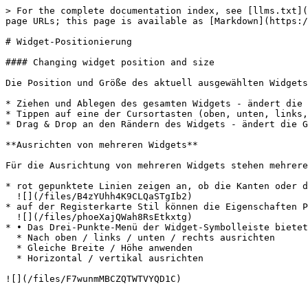
> For the complete documentation index, see [llms.txt](
page URLs; this page is available as [Markdown](https:/
# Widget-Positionierung

#### Changing widget position and size

Die Position und Größe des aktuell ausgewählten Widgets
* Ziehen und Ablegen des gesamten Widgets - ändert die 
* Tippen auf eine der Cursortasten (oben, unten, links,
* Drag & Drop an den Rändern des Widgets - ändert die G
**Ausrichten von mehreren Widgets**

Für die Ausrichtung von mehreren Widgets stehen mehrere
* rot gepunktete Linien zeigen an, ob die Kanten oder d
  ![](/files/B4zYUhh4K9CLQaSTgIb2)

* auf der Registerkarte Stil können die Eigenschaften P
  ![](/files/phoeXajQWah8RsEtkxtg)

* • Das Drei-Punkte-Menü der Widget-Symbolleiste bietet
  * Nach oben / links / unten / rechts ausrichten

  * Gleiche Breite / Höhe anwenden

  * Horizontal / vertikal ausrichten
