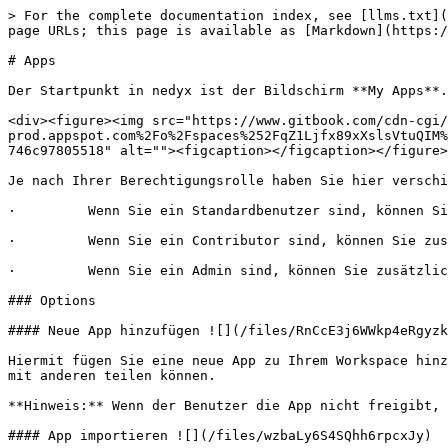
> For the complete documentation index, see [llms.txt](
page URLs; this page is available as [Markdown](https:/
# Apps

Der Startpunkt in nedyx ist der Bildschirm **My Apps**.
<div><figure><img src="https://www.gitbook.com/cdn-cgi/
prod.appspot.com%2Fo%2Fspaces%252FqZ1Ljfx89xXslsVtuQIM%
746c97805518" alt=""><figcaption></figcaption></figure>
Je nach Ihrer Berechtigungsrolle haben Sie hier verschi
·         Wenn Sie ein Standardbenutzer sind, können Si
·         Wenn Sie ein Contributor sind, können Sie zus
·         Wenn Sie ein Admin sind, können Sie zusätzlic
### Options

#### Neue App hinzufügen ![](/files/RnCcE3j6WWkp4eRgyzk
Hiermit fügen Sie eine neue App zu Ihrem Workspace hinz
mit anderen teilen können.

**Hinweis:** Wenn der Benutzer die App nicht freigibt, 
#### App importieren ![](/files/wzbaLy6S4SQhh6rpcxJy)
