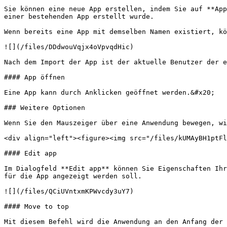
Sie können eine neue App erstellen, indem Sie auf **App
einer bestehenden App erstellt wurde.

Wenn bereits eine App mit demselben Namen existiert, kö
![](/files/DDdwouVqjx4oVpvqdHic)

Nach dem Import der App ist der aktuelle Benutzer der e
#### App öffnen

Eine App kann durch Anklicken geöffnet werden.&#x20;

### Weitere Optionen

Wenn Sie den Mauszeiger über eine Anwendung bewegen, wi
<div align="left"><figure><img src="/files/kUMAyBH1ptFl
#### Edit app

Im Dialogfeld **Edit app** können Sie Eigenschaften Ihr
für die App angezeigt werden soll.

![](/files/QCiUVntxmKPWvcdy3uY7)

#### Move to top

Mit diesem Befehl wird die Anwendung an den Anfang der 