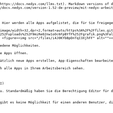
https://docs.nedyx.com/llms.txt). Markdown versions of d
/docs.nedyx.com/version-1.52-de-preview/mit-nedyx-arbeit
 Hier werden alle Apps aufgelistet, die für Sie freigege
image/width=32,dpr=2,format=auto/https%3A%2F%2Ffiles.git
252Fuploads%252F9miRe02nw1oOc6FpBYfF%252Fgrafik.png%3Fal
 <figure><img src="/files/i4J0KYbBpDnTqI3XjhFF" alt=""><
edene Möglichkeiten.

e Apps öffnen.

ätzlich neue Apps erstellen, App-Eigenschaften bearbeite
h alle Apps in Ihrem Arbeitsbereich sehen.

I)

u. Standardmäßig haben Sie die Berechtigung Editor für d
gibt es keine Möglichkeit für einen anderen Benutzer, di