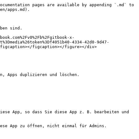
ocumentation pages are available by appending `.md` to 
en/apps.md).

ben sind.

book.com%2Fv0%2Fb%2Fgitbook-x-
t%3Dmedia%26token%3Df4051b40-4334-42d0-9d47-
figcaption></figcaption></figure></div>

n, Apps duplizieren und löschen.

iese App, so dass Sie diese App z. B. bearbeiten und 
ese App zu öffnen, nicht einmal für Admins.
