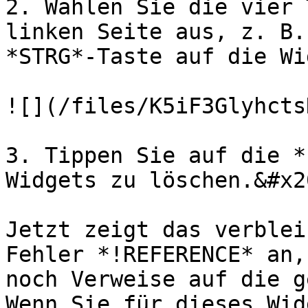
2. Wählen Sie die vier 
linken Seite aus, z. B.
*STRG*-Taste auf die Wi
![](/files/K5iF3Glyhcts
3. Tippen Sie auf die *
Widgets zu löschen.&#x20
Jetzt zeigt das verblei
Fehler *!REFERENCE* an,
noch Verweise auf die g
Wenn Sie für dieses Wid