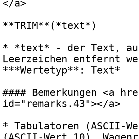
</a>

**TRIM**(*text*)

* *text* - der Text, au
Leerzeichen entfernt we
***Wertetyp**: Text*

#### Bemerkungen <a hre
id="remarks.43"></a>

* Tabulatoren (ASCII-We
(ASCII-Wert 10), Wagenr