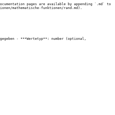
ocumentation pages are available by appending `.md` to 
ionen/mathematische-funktionen/rand.md).

gegeben - ***Wertetyp**: number (optional, 