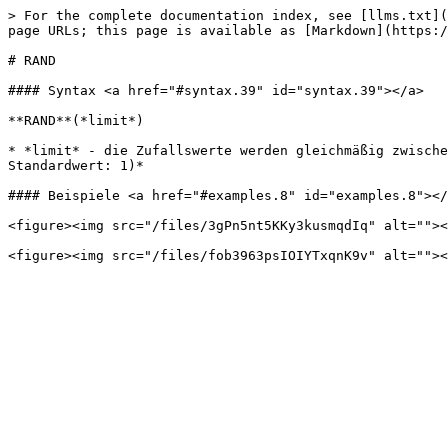
> For the complete documentation index, see [llms.txt](
page URLs; this page is available as [Markdown](https:/
# RAND

#### Syntax <a href="#syntax.39" id="syntax.39"></a>

**RAND**(*limit*)

* *limit* - die Zufallswerte werden gleichmäßig zwische
Standardwert: 1)*

#### Beispiele <a href="#examples.8" id="examples.8"></
<figure><img src="/files/3gPn5nt5KKy3kusmqdIq" alt=""><