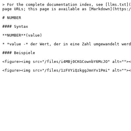
> For the complete documentation index, see [llms.txt](
page URLs; this page is available as [Markdown](https:/
# NUMBER

#### Syntax

**NUMBER**(value)

* *value -* der Wert, der in eine Zahl umgewandelt werd
#### Beispiele

<figure><img src="/files/i4MBj0CKGCownbY6McJO" alt=""><