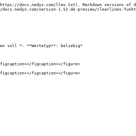
https://docs.nedyx.com/llms.txt). Markdown versions of d
/docs.nedyx.com/version-1.52-de-preview/clearlines-funkt
en soll *- **Wertetyp**: beliebig*

figcaption></figcaption></figure>
