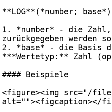
**LOG**(*number; base*)

1. *number* - die Zahl,
zurückgegeben werden so
2. *base* - die Basis d
***Wertetyp:** Zahl (op
#### Beispiele

<figure><img src="/file
alt=""><figcaption></fi