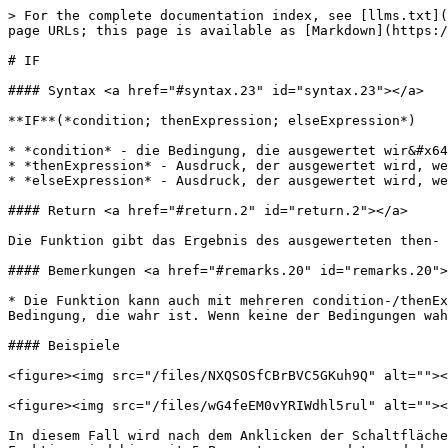
> For the complete documentation index, see [llms.txt](
page URLs; this page is available as [Markdown](https:/
# IF

#### Syntax <a href="#syntax.23" id="syntax.23"></a>

**IF**(*condition; thenExpression; elseExpression*)

* *condition* - die Bedingung, die ausgewertet wir&#x64
* *thenExpression* - Ausdruck, der ausgewertet wird, we
* *elseExpression* - Ausdruck, der ausgewertet wird, we
#### Return <a href="#return.2" id="return.2"></a>

Die Funktion gibt das Ergebnis des ausgewerteten then- 
#### Bemerkungen <a href="#remarks.20" id="remarks.20">
* Die Funktion kann auch mit mehreren condition-/thenEx
Bedingung, die wahr ist. Wenn keine der Bedingungen wah
#### Beispiele

<figure><img src="/files/NXQSOSfCBrBVC5GKuh9Q" alt=""><
<figure><img src="/files/wG4feEM0vYRIWdhl5rul" alt=""><
In diesem Fall wird nach dem Anklicken der Schaltfläche