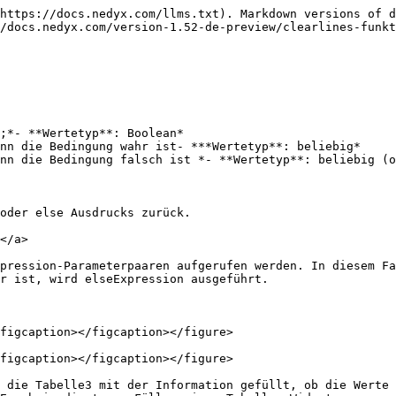
https://docs.nedyx.com/llms.txt). Markdown versions of d
/docs.nedyx.com/version-1.52-de-preview/clearlines-funkt
;*- **Wertetyp**: Boolean*

nn die Bedingung wahr ist- ***Wertetyp**: beliebig*

nn die Bedingung falsch ist *- **Wertetyp**: beliebig (o
oder else Ausdrucks zurück.

</a>

pression-Parameterpaaren aufgerufen werden. In diesem Fa
r ist, wird elseExpression ausgeführt.

figcaption></figcaption></figure>

figcaption></figcaption></figure>

 die Tabelle3 mit der Information gefüllt, ob die Werte 