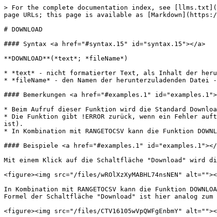
> For the complete documentation index, see [llms.txt](
page URLs; this page is available as [Markdown](https:/
# DOWNLOAD

#### Syntax <a href="#syntax.15" id="syntax.15"></a>

**DOWNLOAD**(*text*; *fileName*)

* *text* - nicht formatierter Text, als Inhalt der heru
* *fileName* - den Namen der herunterzuladenden Datei -
#### Bemerkungen <a href="#examples.1" id="examples.1">
* Beim Aufruf dieser Funktion wird die Standard Downloa
* Die Funktion gibt !ERROR zurück, wenn ein Fehler auft
ist).

* In Kombination mit RANGETOCSV kann die Funktion DOWNL
#### Beispiele <a href="#examples.1" id="examples.1"></
Mit einem Klick auf die Schaltfläche "Download" wird di
<figure><img src="/files/wROlXzXyMABHL74nsNEN" alt=""><
In Kombination mit RANGETOCSV kann die Funktion DOWNLOA
Formel der Schaltfläche "Download" ist hier analog zum 
<figure><img src="/files/CTV16105wVpQWFgEnbmY" alt=""><