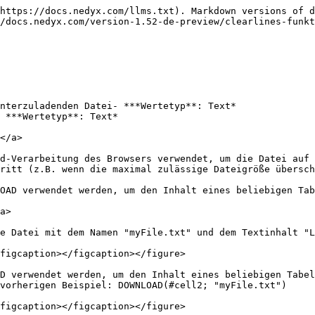
https://docs.nedyx.com/llms.txt). Markdown versions of d
/docs.nedyx.com/version-1.52-de-preview/clearlines-funkt
nterzuladenden Datei- ***Wertetyp**: Text*

 ***Wertetyp**: Text*

</a>

d-Verarbeitung des Browsers verwendet, um die Datei auf 
ritt (z.B. wenn die maximal zulässige Dateigröße übersch
OAD verwendet werden, um den Inhalt eines beliebigen Tab
a>

e Datei mit dem Namen "myFile.txt" und dem Textinhalt "L
figcaption></figcaption></figure>

D verwendet werden, um den Inhalt eines beliebigen Tabel
vorherigen Beispiel: DOWNLOAD(#cell2; "myFile.txt")

figcaption></figcaption></figure>
