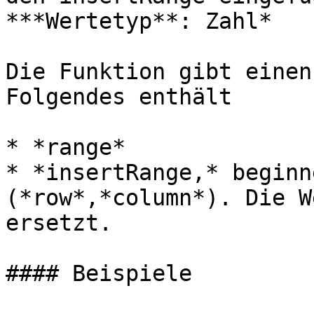
***Wertetyp**: Zahl*

Die Funktion gibt einen
Folgendes enthält

* *range*

* *insertRange,* beginn
(*row*,*column*). Die W
ersetzt.

#### Beispiele
