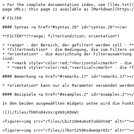
> For the complete documentation index, see [llms.txt](
page URLs; this page is available as [Markdown](https:/
# FILTER

#### Syntax <a href="#syntax.20" id="syntax.20"></a>

**FILTER**(*range; filterCondition; orientation*)

* *range* - der Bereich, der gefiltert werden soll - **
* *filterCondition* - die Bedingung, die zum Filtern vo
* *orientation* - die Ausrichtung der Filterauswertung 
sind:

  * *<mark style="color:red;">horizontal</mark>* - die *filterCondition* ist eine Zeile für das Entfernen von Spalten aus *range*

  * *<mark style="color:red;">vertical</mark>* - die *filterCondition* ist eine Spalte für das Entfernen von Zeilen aus *range*

#### Bemerkung <a href="#remarks.17" id="remarks.17"></
* *orientation* kann nur als Parameter verwendet werden
#### Beispiele <a href="#examples.2" id="examples.2"></
In den beiden ausgewählten Widgets unten wird die Funkt
![](/files/fhRFnD4vVxrgV69jKOVW)

<figure><img src="/files/LbitzUm4u6x6TuGkGteQ" alt=""><
<figure><img src="/files/i7borS2596sdweUprOZc" alt=""><