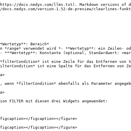
https://docs.nedyx.com/llms.txt). Markdown versions of d
/docs.nedyx.com/version-1.52-de-preview/clearlines-funkt
*Wertetyp**: Bereich*

n *range* verwendet wird *- **Wertetyp**: ein Zeilen- od
- ***Wertetyp**: Konstante (optional, Standardwert: <mar
a>

, wenn *filterCondition* ebenfalls als Parameter angegeb
a>

ion FILTER mit diesen drei Widgets angewendet:

figcaption></figcaption></figure>

figcaption></figcaption></figure>
