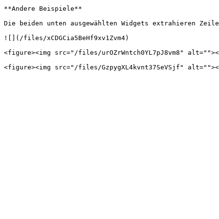
**Andere Beispiele**

Die beiden unten ausgewählten Widgets extrahieren Zeile
![](/files/xCDGCia5BeHf9xv1Zvm4)

<figure><img src="/files/urOZrWntch0YL7pJ8vm8" alt=""><