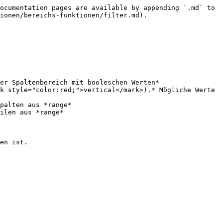
ocumentation pages are available by appending `.md` to 
ionen/bereichs-funktionen/filter.md).

er Spaltenbereich mit booleschen Werten*

k style="color:red;">vertical</mark>).* Mögliche Werte 
en ist.
