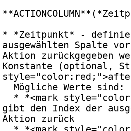
**ACTIONCOLUMN**(*Zeitp
* *Zeitpunkt* - definie
ausgewählten Spalte vor
Aktion zurückgegeben we
Konstante (optional, St
style="color:red;">afte
  Mögliche Werte sind:

  * *<mark style="color:red;">before</mark>* - 
gibt den Index der ausg
Aktion zurück

  * *<mark style="color:red;">after</mark>* - gibt 